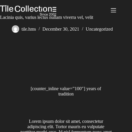
Lacinia quis, varius lectus nullam viverra vel, velit
tile.hms
December 30, 2021
Uncategorized
[counter_inline value=”100″] years of
tradition
Lorem ipsum dolor sit amet, consectetur
adipiscing elit. Tortor mauris eu vulputate
porttitor morbi arcu. Id nisl fermentum nunc amet