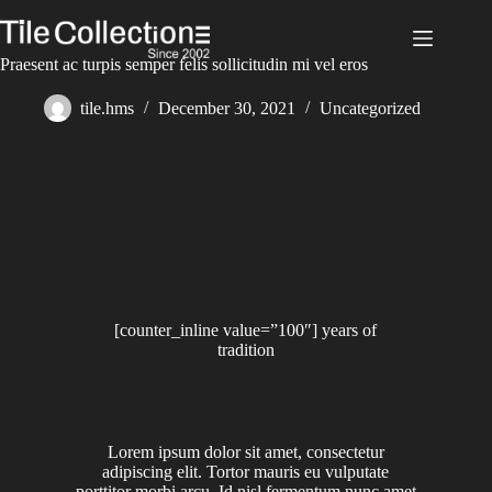
Praesent ac turpis semper felis sollicitudin mi vel eros
tile.hms
December 30, 2021
Uncategorized
[counter_inline value=”100″] years of
tradition
Lorem ipsum dolor sit amet, consectetur
adipiscing elit. Tortor mauris eu vulputate
porttitor morbi arcu. Id nisl fermentum nunc amet